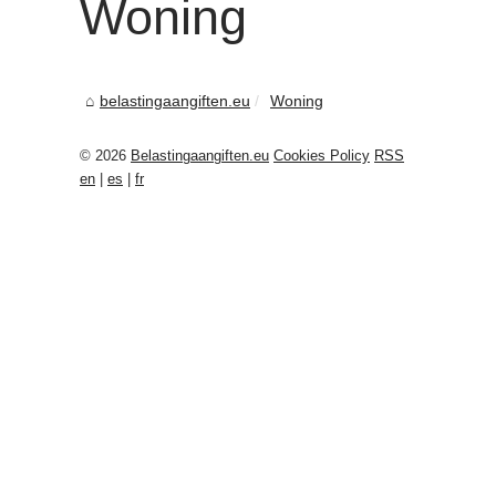
Woning
belastingaangiften.eu
Woning
© 2026
Belastingaangiften.eu
Cookies Policy
RSS
en
|
es
|
fr